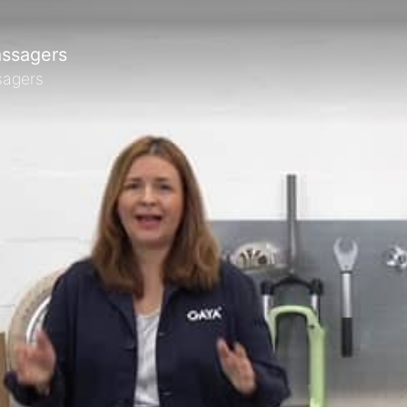
assagers
sagers