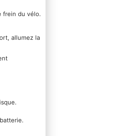
e frein du vélo.
rt, allumez la
ent
isque.
batterie.